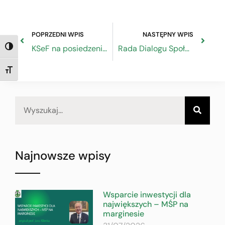
POPRZEDNI WPIS
NASTĘPNY WPIS
KSeF na posiedzeniu plenarnym RDS
Rada Dialogu Społecznego alarmuje: mniej środków z Funduszu Pracy w 2026 roku
TOGGLE HIGH CONTRAST
TOGGLE FONT SIZE
Najnowsze wpisy
Wsparcie inwestycji dla
największych – MŚP na
marginesie