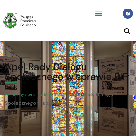
Apel Rady Dialogu
Społecznego w sprawie PIP
Strona główna
/
Aktualności
/
Apel Rady Dialogu
Społecznego w sprawie PIP