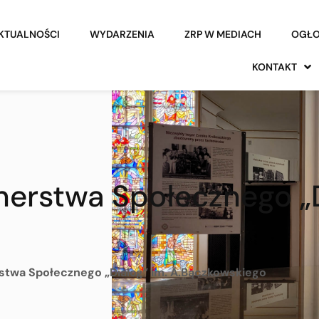
KTUALNOŚCI
WYDARZENIA
ZRP W MEDIACH
OGŁO
KONTAKT
nerstwa Społecznego „D
stwa Społecznego „Dialog” im. A.Bączkowskiego