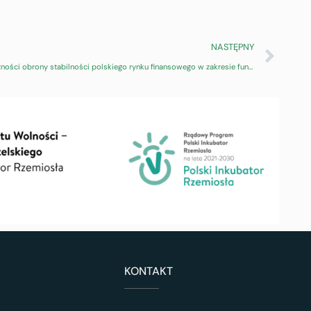
NASTĘPNY
Apel Rady Przedsiębiorczości ws. konieczności obrony stabilności polskiego rynku finansowego w zakresie funkcjonowania wskaźnika referencyjnego WIBOR
KONTAKT