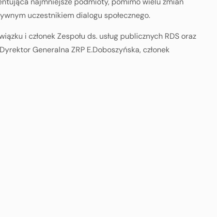
entująca najmniejsze podmioty, pomimo wielu zmian
ktywnym uczestnikiem dialogu społecznego.
Związku i członek Zespołu ds. usług publicznych RDS oraz
ż Dyrektor Generalna ZRP E.Doboszyńska, członek