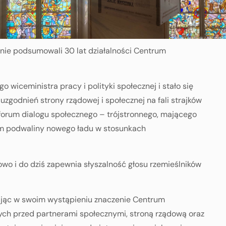
lnie podsumowali 30 lat działalności Centrum
 wiceministra pracy i polityki społecznej i stało się
zgodnień strony rządowej i społecznej na fali strajków
o forum dialogu społecznego – trójstronnego, mającego
ym podwaliny nowego ładu w stosunkach
wowo i do dziś zapewnia słyszalność głosu rzemieślników
lając w swoim wystąpieniu znaczenie Centrum
ych przed partnerami społecznymi, stroną rządową oraz