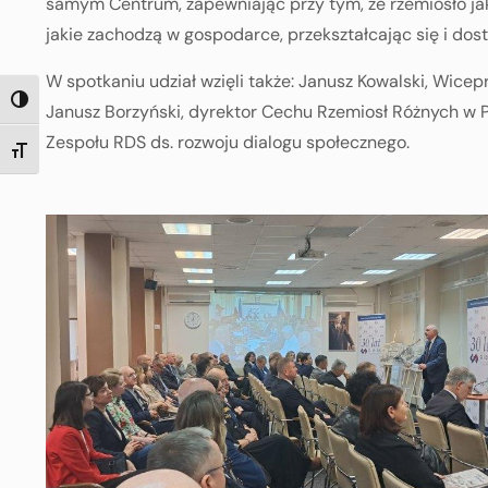
samym Centrum, zapewniając przy tym, że rzemiosło j
jakie zachodzą w gospodarce, przekształcając się i d
W spotkaniu udział wzięli także: Janusz Kowalski, Wicep
TOGGLE HIGH CONTRAST
Janusz Borzyński, dyrektor Cechu Rzemiosł Różnych w P
Zespołu RDS ds. rozwoju dialogu społecznego.
TOGGLE FONT SIZE