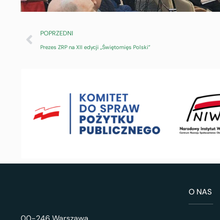
POPRZEDNI
Prezes ZRP na XII edycji „Świętomięs Polski”
O NAS
00-246 Warszawa