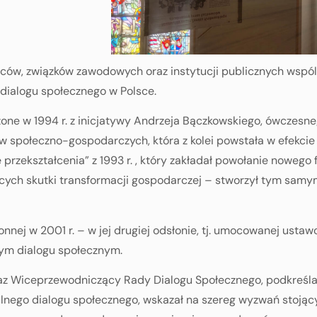
wców, związków zawodowych oraz instytucji publicznych wspó
dialogu społecznego w Polsce.
żone w 1994 r. z inicjatywy Andrzeja Bączkowskiego, ówczesnego
 społeczno-gospodarczych, która z kolei powstała w efekcie u
 przekształcenia” z 1993 r. , który zakładał powołanie noweg
ych skutki transformacji gospodarczej – stworzył tym sam
onnej w 2001 r. – w jej drugiej odsłonie, tj. umocowanej usta
nnym dialogu społecznym.
 oraz Wiceprzewodniczący Rady Dialogu Społecznego, podkreś
alnego dialogu społecznego, wskazał na szereg wyzwań stojąc