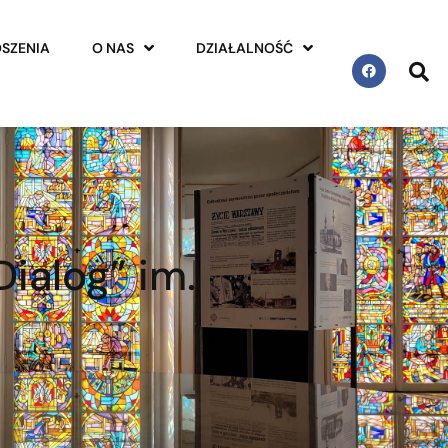
SZENIA
O NAS
DZIAŁALNOŚĆ
ialog” im.